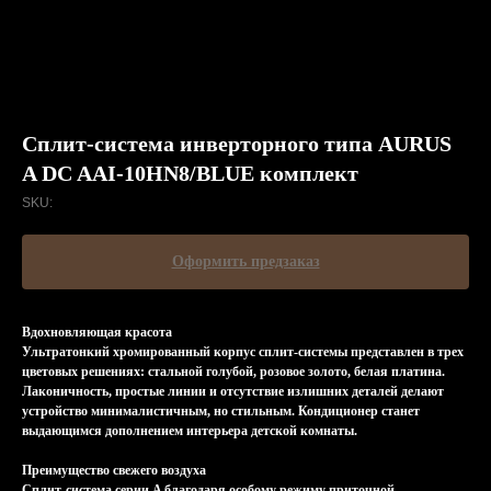
Сплит-система инверторного типа AURUS
A DC AAI-10HN8/BLUE комплект
SKU:
Оформить предзаказ
Вдохновляющая красота
Ультратонкий хромированный корпус сплит-системы представлен в трех
цветовых решениях: стальной голубой, розовое золото, белая платина.
Лаконичность, простые линии и отсутствие излишних деталей делают
устройство минималистичным, но стильным. Кондиционер станет
выдающимся дополнением интерьера детской комнаты.
Преимущество свежего воздуха
Сплит-система серии A благодаря особому режиму приточной