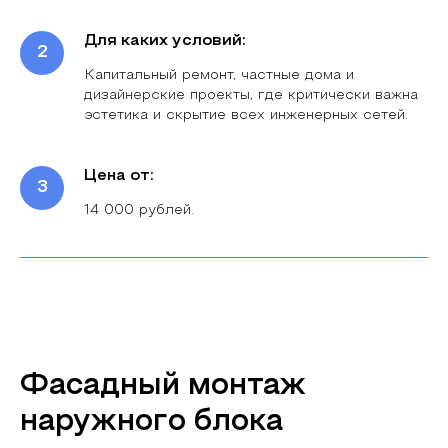
Для каких условий:
Капитальный ремонт, частные дома и
дизайнерские проекты, где критически важна
эстетика и скрытие всех инженерных сетей.
Цена от:
14 000 рублей.
Что будет на замере?
Подберет
для Вас
лучший вариант, опираясь
на ваши предпочтения и бюджет
Фасадный монтаж
Расскажет
о всех возможных
наружного блока
вариантах установки завесы
учитывая строение Вашего помещения