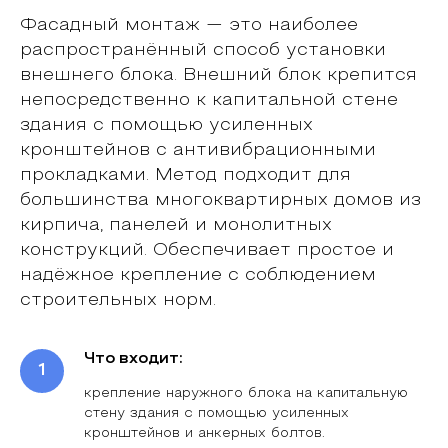
Обсудит
с Вами все
Фасадный монтаж — это наиболее
условия работы
распространённый способ установки
Зададите
все волнующие
внешнего блока. Внешний блок крепится
Вас вопросы
непосредственно к капитальной стене
Получите
расчет
здания с помощью усиленных
стоимости у Вас дома
кронштейнов с антивибрационными
в течение 15 минут
прокладками. Метод подходит для
большинства многоквартирных домов из
кирпича, панелей и монолитных
конструкций. Обеспечивает простое и
надёжное крепление с соблюдением
строительных норм.
Что входит:
крепление наружного блока на капитальную
стену здания с помощью усиленных
кронштейнов и анкерных болтов.