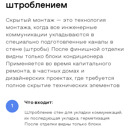
штроблением
Скрытый монтаж — это технология
монтажа, когда все инженерные
Оставьте заявку
коммуникации укладываются в
на вызов специалиста
специально подготовленные каналы в
стене (штробы). После финишной отделки
Выезд нашего технолога бесплатный
видны только блоки кондиционера.
и ни к чему вас не обязывает
Применяется во время капитального
ремонта, в частных домах и
Введите номер телефона
дизайнерских проектах, где требуется
полное скрытие технических элементов.
+7
Что входит:
Перезвонить и согласовать
Штробление стен для укладки коммуникаций,
их последующая укладка, герметизация.
После отделки видны только блоки.