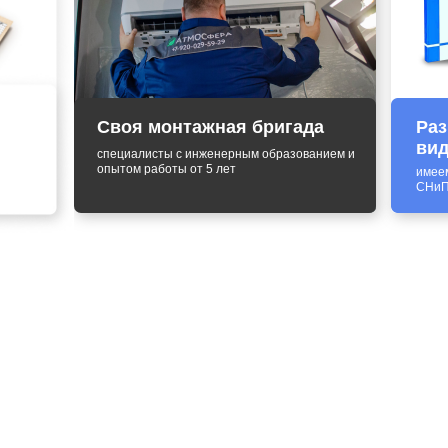
Своя монтажная бригада
Раз
вид
специалисты с инженерным образованием и
опытом работы от 5 лет
имее
СНиП