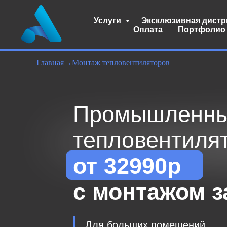
Услуги
Эксклюзивная дист
Оплата
Портфолио
Главная
→
Монтаж тепловентиляторов
Промышленные
тепловентилято
от 32990р
с монтажом за 
Для больших помещений
от 150 м²