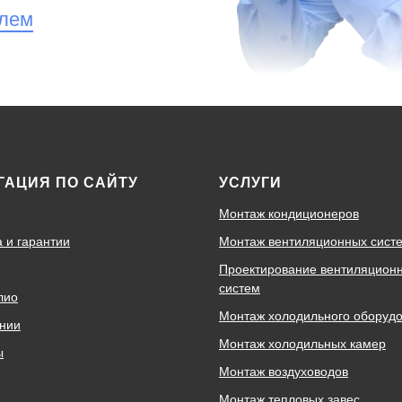
елем
ГАЦИЯ ПО САЙТУ
УСЛУГИ
Монтаж кондиционеров
а и гарантии
Монтаж вентиляционных сист
Проектирование вентиляцион
систем
лио
Монтаж холодильного оборуд
нии
Монтаж холодильных камер
ы
Монтаж воздуховодов
Монтаж тепловых завес