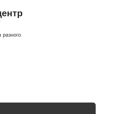
центр
т
 разного