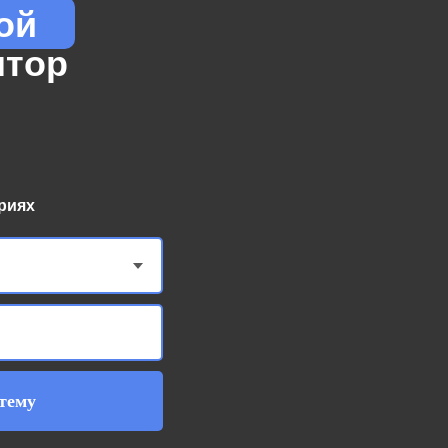
ой
ятор
риях
тему