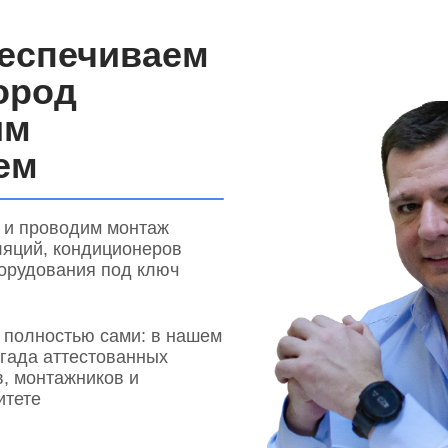
еспечиваем
ород
им
ем
 и проводим монтаж
ляций, кондиционеров
борудования под ключ
м полностью сами: в нашем
гада аттестованных
, монтажников и
итете