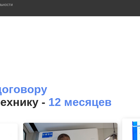
льности
договору
технику -
12 месяцев