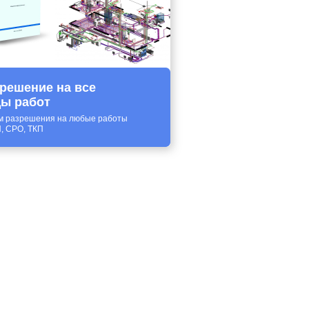
решение на все
ы работ
м разрешения на любые работы
, СРО, ТКП