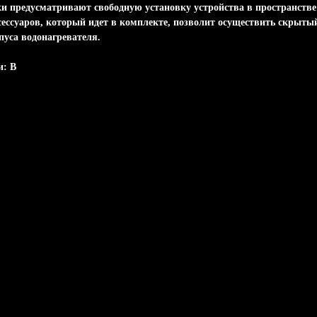
и предусматривают свободную установку устройства в пространстве
сессуаров, который идет в комплекте, позволит осуществить скрыт
уса водонагревателя.
и: B
ости
грева
вать строго вертикально