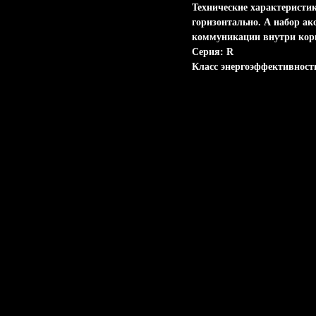
Технические характеристик
горизонтально. А набор ак
коммуникации внутри корп
Серия: R
Класс энергоэффективност
Характеристики
Характеристики
Класс энергоэффективн
B
Система управления
digital INVERTER
Количество режимов на
2
Хранить и транспортиро
Да
Управление по Wi-Fi
Встроено