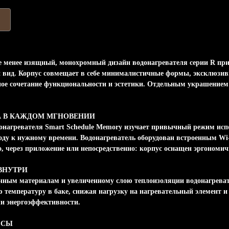
не менее изящный, монохромный дизайн водонагревателя серии R пр
 вид. Корпус совмещает в себе минималистичные формы, эксклюзив
ное сочетание функциональности и эстетики. Отдельным украшением
 В КАЖДОМ МГНОВЕНИИ
донагревателя Smart Schedule Memory изучает привычный режим исп
оду к нужному времени. Водонагреватель оборудован встроенным Wi-
о, через приложение или непосредственно: корпус оснащен эргономи
ВНУТРИ
енным материалам и увеличенному слою теплоизоляции водонагрев
 температуру в баке, снижая нагрузку на нагревательный элемент и
и энергоэффективности.
ССЫ