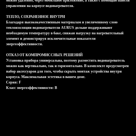
можно удаленно, через мобильное приложение, а также с помощью панели
управления на корпусе водонагревателя.
ТЕПЛО, СОХРАНЕННОЕ ВНУТРИ
Благодаря высококачественным материалам и увеличенному слою
теплоизоляции водонагреватели AURUS дольше поддерживают
необходимую температуру в баке, снижая нагрузку на нагревательный
элемент и демонстрируя исключительные показатели
энергоэффективности.
ОТКАЗ ОТ КОМПРОМИССНЫХ РЕШЕНИЙ
Установка прибора универсальна, поэтому разместить водонагреватель
можно как вертикально, так и горизонтально. В комплекте предусмотрен
набор аксессуаров для того, чтобы скрыть монтаж устройства внутри
корпуса. Максимальная эстетика в вашем доме.
Серия: F
Класс энергоэффективности: B
Характеристики
Характеристики
Класс энергоэффективности
B
Система управления
digital INVERTER
Хранить и транспортировать строго вертикально