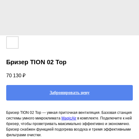
Бризер TION 02 Top
70 130
₽
Забронировать цену
Бризер TION 02 Top — умная приточная вентиляция. Базовая станция
системы умного микроклимата
MagicAir
в комплекте. Подключите к ней
бризер, чтобы проветривать максимально эффективно и экономично.
Бризер снабжен функцией подогрева воздуха и тремя эффективными
фильтрами очистки.