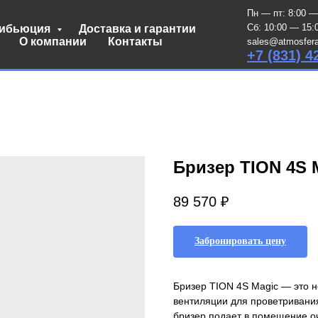
Пн — пт: 8:00 —
Сб: 10:00 — 15:
рибьюция
Доставка и гарантии
О компании
Контакты
sales@atmosfera
+7 (831) 4
Бризер TION 4S 
89 570
₽
Забронировать цену
Бризер TION 4S Magic — это н
вентиляции для проветривани
бризер подает в помещение о