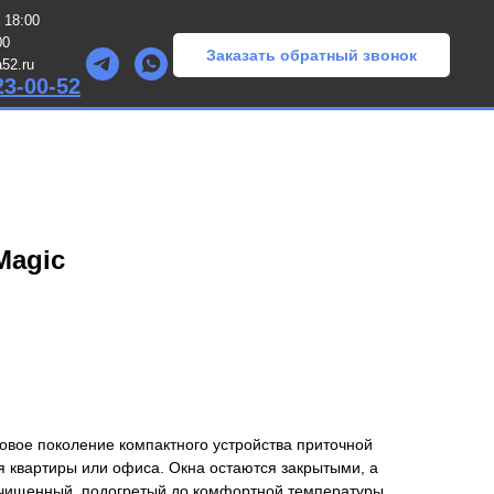
 18:00
00
Заказать обратный звонок
52.ru
23-00-52
Magic
овое поколение компактного устройства приточной
я квартиры или офиса. Окна остаются закрытыми, а
чищенный, подогретый до комфортной температуры,