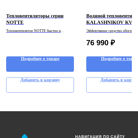
Тепловентиляторы серии
Водяной тепловентиля
NOTTE
KALASHNIKOV KVF-W
Тепловентилятор NOTTE быстро и
Эффективное средство обогрева 
эффективно справляется с обогревом
минимальными эксплуатационн
76 990
₽
бытового помещения
затратами в больших пространст
Подробнее о товаре
Подробнее о товар
Добавить в корзину
Добавить в корзин
НАВИГАЦИЯ ПО САЙТУ