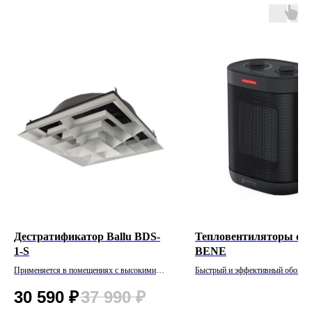
Дестратификатор Ballu BDS-
Тепловентиляторы се
1-S
BENE
Применяется в помещениях с высокими
Быстрый и эффективный обогре
потолками для уменьшения расслоения
коммерческих помещений
30 590
₽
37 990
₽
воздуха по высоте