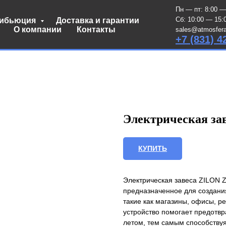
Пн — пт: 8:00 —
Сб: 10:00 — 15:
рибьюция
Доставка и гарантии
О компании
Контакты
sales@atmosfera
+7 (831) 4
Электрическая за
КУПИТЬ
Электрическая завеса ZILON 
предназначенное для создани
такие как магазины, офисы, р
устройство помогает предотвр
летом, тем самым способств