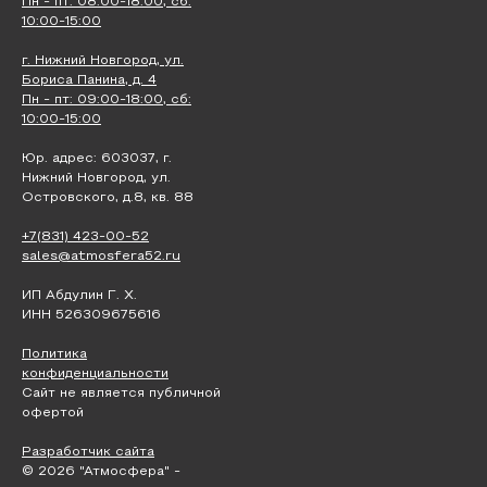
Пн - пт: 08:00-18:00, сб:
10:00-15:00
г. Нижний Новгород, ул.
Бориса Панина, д. 4
Пн - пт: 09:00-18:00, сб:
10:00-15:00
Юр. адрес: 603037, г.
Нижний Новгород, ул.
Островского, д.8, кв. 88
+7(831) 423-00-52
sales@atmosfera52.ru
ИП Абдулин Г. Х.
ИНН 526309675616
Политика
конфиденциальности
Сайт не является публичной
офертой
Разработчик сайта
© 2026 "Атмосфера" -